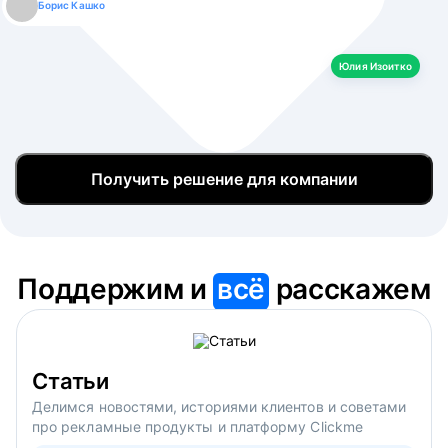
Борис Кашко
Юлия Изоитко
Александр Кулагин
Даниил Макаров
Екатерина Лазаренко
Юлия Изоитко
Получить решение для компании
Поддержим и
всё
расскажем
Статьи
Делимся новостями, историями клиентов и советами
про рекламные продукты и платформу Clickme