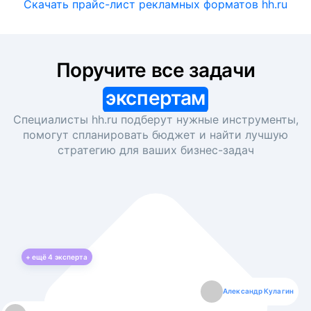
Скачать прайс-лист рекламных форматов hh.ru
Поручите все задачи
экспертам
Специалисты hh.ru подберут нужные инструменты,
помогут спланировать бюджет и найти лучшую
стратегию для ваших
бизнес-задач
+ ещё
4
эксперта
Екатерина Лазаренко
Александр Кулагин
Даниил Макаров
Борис Кашко
Юлия Изоитко