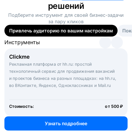
решений
Подберите инструмент для своей
бизнес-задачи
за пару кликов
Привлечь аудиторию по вашим настройкам
Пок
Инструменты
Инструменты
Инструменты
Виртуальный рекрутер
Clickme
Вакансия дня
Массовый подбор под ключ. Решите, сколько
Рекламная платформа от hh.ru: простой
Рекламный формат для вакансий на главной странице
кандидатов и когда вам нужно, и за дело возьмутся
технологичный сервис для продвижения вакансий
hh.ru. Увеличивает количество откликов
маркетологи, рекрутеры и проектные менеджеры
и проектов бизнеса на разных площадках: на hh.ru,
hh.ru с целым набором digital-инструментов
во ВКонтакте, Яндексе, Одноклассниках и Mail.ru
Стоимость:
от 200 000 ₽
Узнать подробнее
Стоимость:
от 500 ₽
Узнать подробнее
Узнать подробнее