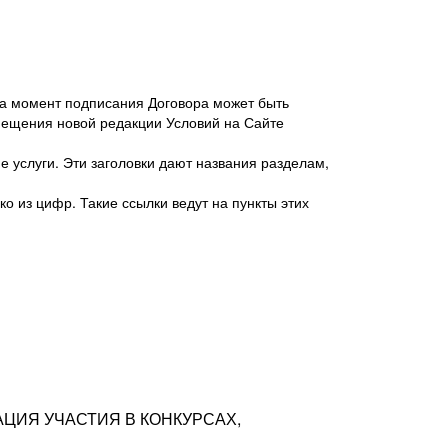
 на момент подписания Договора может быть
мещения новой редакции Условий на Сайте
 услуги. Эти заголовки дают названия разделам,
о из цифр. Такие ссылки ведут на пункты этих
антер», ИНН 7718620740, адрес: 125047,
одская территория Муниципальный округ
я улица, дом 48, помещ. 25
ых резюме с предложениями Соискателей
АЦИЯ УЧАСТИЯ В КОНКУРСАХ,
тра контактной информации Соискателя
тор сайтов: hh.ru, talantix.ru и других
 из Типов регистраций.
луг