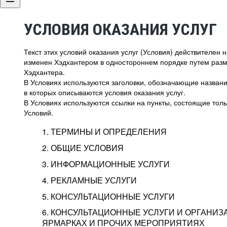
УСЛОВИЯ ОКАЗАНИЯ УСЛУГ
Текст этих условий оказания услуг (Условия) действителен
изменен Хэдхантером в одностороннем порядке путем раз
Хэдхантера.
В Условиях используются заголовки, обозначающие название
в которых описываются условия оказания услуг.
В Условиях используются ссылки на пункты, состоящие тольк
Условий.
1. ТЕРМИНЫ И ОПРЕДЕЛЕНИЯ
2. ОБЩИЕ УСЛОВИЯ
3. ИНФОРМАЦИОННЫЕ УСЛУГИ
1.1. Хэдхантер, или
Хэдхантер, ООО «Хэдх
4. РЕКЛАМНЫЕ УСЛУГИ
HeadHunter, или
г. Москва, внутригор
2.1. Типы и статусы регистрации
5. КОНСУЛЬТАЦИОННЫЕ УСЛУГИ
Исполнитель
Тверской,
2-я
Брестска
Типы регистрации
3.1. Предоставление доступа к базе данн
2.2. Активация услуг
6. КОНСУЛЬТАЦИОННЫЕ УСЛУГИ И ОРГАНИЗ
о трудоустройстве с возможностью просмо
Описание и активация
ЯРМАРКАХ И ПРОЧИХ МЕРОПРИЯТИЯХ
Хэдхантер — администра
2.1.1. Заказчику может быть присвоен один
4.0. Общие условия оказания рекламных ус