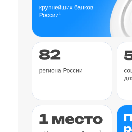
крупнейших банков
1
России
региона России
со
дл
3