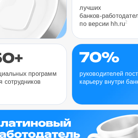
лучших
банков-работодате
2
по версии hh.ru
руководителей пос
циальных программ
карьеру внутри бан
я сотрудников