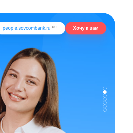
18+
Хочу к вам
people.sovcombank.ru