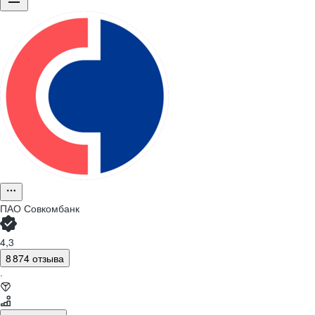
ПАО
Совкомбанк
4,3
8 874 отзыва
·