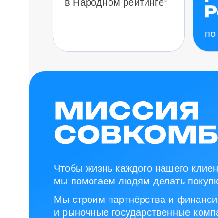
в Народном рейтинге
по
Чтобы жизнь каждого нашего клиен
мы помогаем людям делать покупк
Мы строим партнёрства и финанси
и рыночные государственные компа