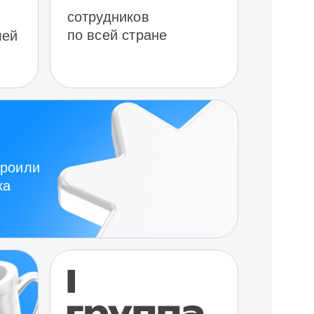
сотрудников
по всей стране
лей
троили
ка