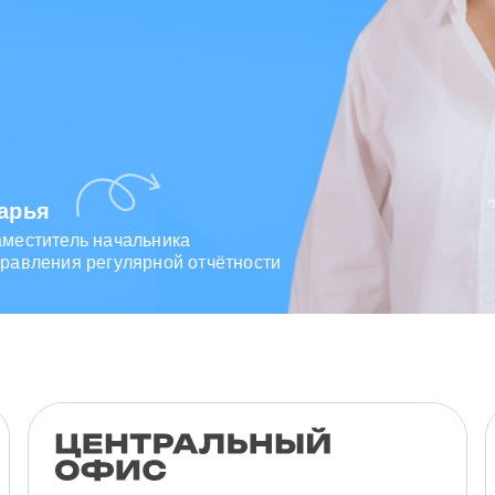
арья
аместитель начальника
равления регулярной отчётности