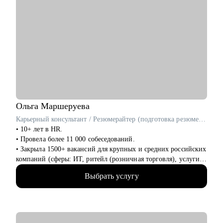
Ольга
Маршеруева
Карьерный консультант / Резюмерайтер (подготовка резюме) / Эксперт по профориентации
• 10+ лет в HR.
• Провела более 11 000 собеседований.
• Закрыла 1500+ вакансий для крупных и средних российских
компаний (сферы: ИТ, ритейл (розничная торговля), услуги
для бизнеса, индустрия гостеприимства и пр).
Выбрать услугу
• 8 лет в карьерном консультировании и коучинге. Помогла в
достижении карьерных целей более 600 клиентам.
• 3 года - наставник карьерных консультантов.
• Мои клиенты работают в Яндекс, Авито, OZON, Mars,
Новатэк, СБЕР, Т-банк, ВТБ, МТС и пр.