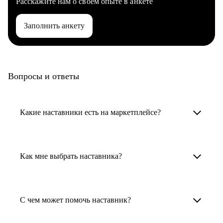
Расскажите нам о своем опыте в анкете
Заполнить анкету
Вопросы и ответы
Какие наставники есть на маркетплейсе?
Карьерные наставники — это HR-
специалисты, карьерные консультанты,
Как мне выбрать наставника?
психологи, резюмерайтеры и менторы.
Умный поиск поможет в три клика выбрать
Менторы работают в ИТ, дизайне, других
наставника для достижения вашей цели.
С чем может помочь наставник?
узкоспециализированных сферах. Они
помогут прокачать навыки, построить