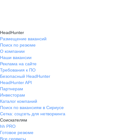
подходящие направления роста и повысить
текущем месте работы и о том, кому он будет
Создать план карьерного роста помогут
эффективность карьерного движения.
полезен, с какими запросами работает.
карьерные эксперты на hh.ru: они определят
Вы точно найдёте того, кто вам нужен!
ваши сильные стороны, поставят цели
HeadHunter
и предложат конкретные шаги для успешного
Размещение вакансий
Поиск по резюме
карьерного продвижения.
О компании
Наши вакансии
Реклама на сайте
Требования к ПО
Безопасный HeadHunter
HeadHunter API
Партнерам
Инвесторам
Каталог компаний
Поиск по вакансиям в Сириусе
Сетка: соцсеть для нетворкинга
Соискателям
hh PRO
Готовое резюме
Все сервисы