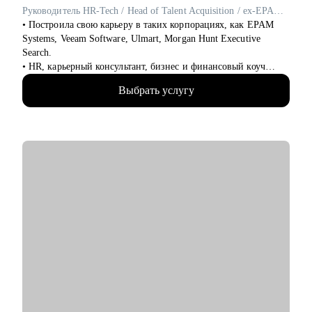
• Объясню разницу между понятиями: бизнес аналитика,
Руководитель HR-Tech / Head of Talent Acquisition / ex-EPAM Systems, Veeam Software
бизнес анализ, системный анализ и "системная аналитика",
• Построила свою карьеру в таких корпорациях, как EPAM
чтобы никто никогда не мог придраться к терминам
Systems, Veeam Software, Ulmart, Morgan Hunt Executive
• И с любыми другими вопросами в сферах системного и
Search.
бизнес-анализа
• HR, карьерный консультант, бизнес и финансовый коуч
(ICF), ментор по управлению командой для руководителей
Кому могу помочь:
Выбрать услугу
(ICF).
• Специалистам от Junior до Lead уровня:
• С нуля создавала HR программы и IT продукты и внедряла в
• Системным и бизнес-аналитикам
компании на 60К+ человек на всех континентах, привлекала
• Продактам, проджектам и разработчикам
лучшие таланты в России и формировала команды для
• Желающим перейти в ИТ
активов компаний списка Forbes Russia.
• 5000+ проведенных интервью.
• 3000+ карьерных консультаций.
• 5000+ трудоустроенных кандидатов.
• 1000+ продающих резюме.
• 400+ коуч сессий.
• 100+ тренингов.
• 20+ мастермайндов.
• Специализируюсь на карьерных рынках России, Европы,
Ближнего Востока, США, Азии.
С чем помогу: