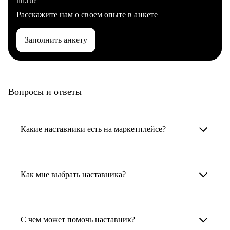
hh.ru?
Расскажите нам о своем опыте в анкете
Заполнить анкету
Вопросы и ответы
Какие наставники есть на маркетплейсе?
Карьерные наставники — это HR-
специалисты, карьерные консультанты,
Как мне выбрать наставника?
психологи, резюмерайтеры и менторы.
Умный поиск поможет в три клика выбрать
Менторы работают в ИТ, дизайне, других
наставника для достижения вашей цели.
С чем может помочь наставник?
узкоспециализированных сферах. Они