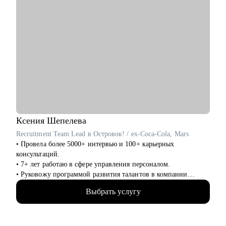
Ксения
Шепелева
Recruitment Team Lead в Островок! / ex-Coca-Cola, Mars
• Провела более 5000+ интервью и 100+ карьерных
консультаций.
• 7+ лет работаю в сфере управления персоналом.
• Руковожу программой развития талантов в компании
Островок!
Выбрать услугу
• Сертифицированный коуч американской психологической
ассоциации ICTA.
• Знаю все о том, почему тебе не делают оффер мечты и
готова помочь с этим разобраться раз и навсегда.