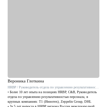
Avito, SuperJob и др.)
С чем помогу:
• Помогу создать продающее резюме для поиска работы, с
учетом сложности и особенностей рынка
• Подготовлю к собеседованию с рекрутером/нанимающим
менеджером, чтобы вы с минимальным уровнем стресса
получили результат
• Расскажу об эффективном найме и удержании сотрудников
в компании (для компаний и менеджеров, кто хочет
эффективно инвестировать деньги бизнеса и не тратить на
вечный найм)
• Расскажу о формировании и управлении командой (0-100+
сотрудников). Темы: как построить команду с нуля, как
внедрить управление результативностью, полный цикл HR и
выстроить аналитику HR
Вероника
Глоткина
Кому могу помочь:
HRBP / Руководитель отдела по управлению результативностью персонала / ex-T1 Иннотех, DHL, Zeppelin Group
• Специалистам всех уровней и позиций в сфере розница,
• Более 10 лет опыта на позициях HRBP, C&B, Руководитель
FMCG, маркетинг, IT
отдела по управлению результативностью персонала, в
• Руководителям среднего и высшего звена сфер описанных
крупных компаниях: Т1 (Иннотех), Zeppelin Group, DHL
выше
• За 5 лет выросла в HRBP региона России международной