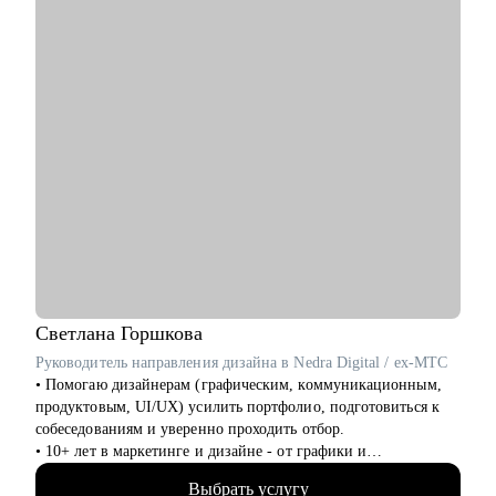
найти пути выхода из трудных ситуаций.
Кому могу помочь:
• Начинающим руководителям в IT.
• Middle/Middle+ специалистам — чтобы усилить
управленческую экспертизу и soft skills.
• Опытным руководителям, которые столкнулись с трудным
проектом, кризисом или командным конфликтом и хотят
получить независимый взгляд.
Светлана
Горшкова
Руководитель направления дизайна в Nedra Digital / ex-МТС
• Помогаю дизайнерам (графическим, коммуникационным,
продуктовым, UI/UX) усилить портфолио, подготовиться к
собеседованиям и уверенно проходить отбор.
• 10+ лет в маркетинге и дизайне - от графики и
коммуникаций до продукта
Выбрать услугу
• Разобрала 1000+ портфолио дизайнеров и быстро вижу