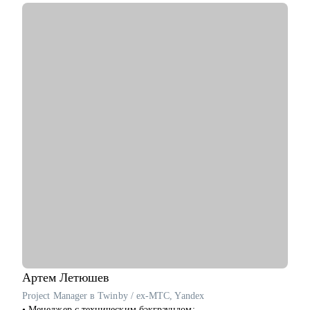
С чем помогу:
• Создать продающее тебя резюме и подготовиться к
собеседованию.
• Найти конкретный, подходящий именно тебе, карьерный
трек и построить стратегию перехода внутри или вне
компании.
• Продумать стратегию найма для тебя или твоего отдела с
нуля.
Кому могу помочь:
• Специалистам всех уровней и позиций в сфере IT,
Marketing, Commercial, Travel, FMCG.
• Специалистам HR (рекрутеры, HRBP, тренеры, C&B
специалисты) из всех сфер.
• Начинающим менеджерам с командой в подчинении.
• Компаниям, выстраивающим процесс рекрутмента с нуля.
Артем
Летюшев
Project Manager в Twinby / ex-MTC, Yandex
• Менеджер с техническим бэкграундом;