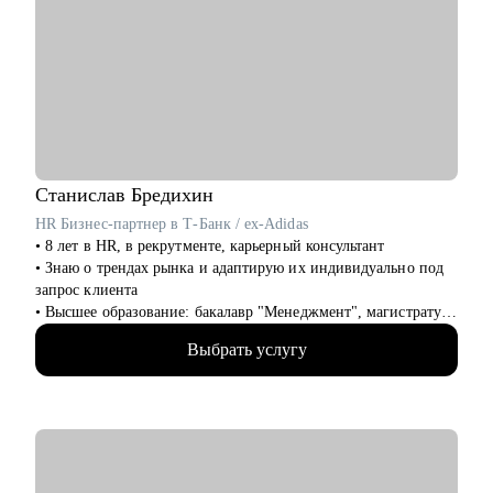
улучшить.
• Дам рекомендации по управлению командой и её развитию
Кому могу помочь:
• Начинающим и опытным управленцам
• Тем, кто хочет начать карьеру в IT в любом направлении
• Менеджерам продуктов, разработчикам, тестировщикам,
проектным менеджерам
• Тем, кто хочет сменить направление развития своей карьеры
Станислав
Бредихин
HR Бизнес-партнер в Т-Банк / ex-Adidas
• 8 лет в HR, в рекрутменте, карьерный консультант
• Знаю о трендах рынка и адаптирую их индивидуально под
запрос клиента
• Высшее образование: бакалавр "Менеджмент", магистратура
"Экономика"
Выбрать услугу
• Провел 1000+ собеседований, на разные уровни позиции
(средний и высший менеджмент)
• Нанял и адаптировал 100+ сотрудников
• Провел более 100 карьерных консультаций с клиентами сфер
HR, маркетинг, IT и др.
• Управлял командами от 20 до 150 сотрудников
• Участник HR мероприятий и стратегических сессий (HH,