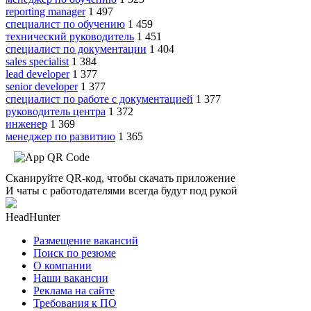
reporting manager
1 497
специалист по обучению
1 459
технический руководитель
1 451
специалист по документации
1 404
sales specialist
1 384
lead developer
1 377
senior developer
1 377
специалист по работе с документацией
1 377
руководитель центра
1 372
инженер
1 369
менеджер по развитию
1 365
Сканируйте QR-код, чтобы скачать приложение
И чаты с работодателями всегда будут под рукой
HeadHunter
Размещение вакансий
Поиск по резюме
О компании
Наши вакансии
Реклама на сайте
Требования к ПО