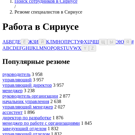
Поиск сотрудников в Сириусе
/
Резюме специалистов в Сириусе
Работа в Сириусе
А
Б
В
Г
Д
Е
Ж
З
И
К
Л
М
Н
О
П
Р
С
Т
У
Ф
Х
Ц
Ч
Ш
Э
Ю
#
Ё
Й
Щ
Ы
Я
A
B
C
D
E
F
G
H
I
J
K
L
M
N
O
P
Q
R
S
T
U
V
W
X
Y
Z
Популярные резюме
руководитель
3 958
управляющий
3 957
управляющий директор
3 957
менеджер
3 238
руководитель организации
2 877
начальник управления
2 638
управляющий менеджер
2 027
ассистент
1 896
директор по разработке
1 876
менеджер по работе с организациями
1 845
заведующий отделом
1 832
управляющий отделом
1 832