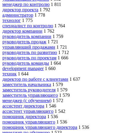
менеджер по контролю
1 811
директор проекта
1 792
администратор
1 778
технолог
1 775
специалист по контролю
1 764
директор компании
1 762
руководитель компании
1 759
руководитель продаж
1 721
управляющий продажами
1 721
руководитель по развитию
1 712
руководитель по проектам
1 666
руководитель команды
1 664
development manager
1 660
техник
1 644
директор по работе с клиентами
1 637
заместитель начальника
1 579
заместитель руководителя
1 579
заместитель управляющего
1 579
менеджер (с обучением)
1 572
ассистент директора
1 546
ассистент управляющего
1 542
помощник директора
1 536
помощник управляющего
1 536
помощник управляющего директора
1 536
менеджер по обучению
1 523