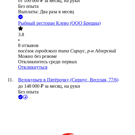
от
100 000
₽
за месяц,
на руки
Без опыта
Выплаты: Два раза в месяц
Рыбный ресторан Клево (ООО Брешиа)
3.8
•
8
отзывов
посёлок городского типа Сириус, р-н Адлерский
Можно без резюме
Откликнитесь среди первых
Откликнуться
Велокурьер в Пятёрочку (Сириус, Веселая, 77/6)
до
148 000
₽
за месяц,
на руки
Без опыта