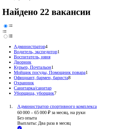
Найдено 22 вакансии
Администратор
4
Водитель, экспедитор
1
Воспитатель, няня
Дворник
Курьер, Почтальон
1
Мойщик посуды, Помощник повара
1
Официант, бармен, бариста
8
Охранник
Санитарка/санитар
Уборщица, уборщик
7
Администратор спортивного комплекса
60 000
–
65 000
₽
за месяц,
на руки
Без опыта
Выплаты: Два раза в месяц