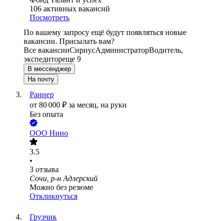
106
активных вакансий
Посмотреть
По вашему запросу ещё будут появляться новые
вакансии. Присылать вам?
Все вакансии
Сириус
Администратор
Водитель,
экспедитор
еще 9
В мессенджер
На почту
Раннер
от
80 000
₽
за месяц,
на руки
Без опыта
ООО
Нино
3.5
•
3
отзыва
Сочи, р-н Адлерский
Можно без резюме
Откликнуться
Грузчик