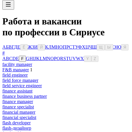
Работа и вакансии
по профессии в Сириусе
А
Б
В
Г
Д
Е
Ж
З
И
К
Л
М
Н
О
П
Р
С
Т
У
Ф
Х
Ц
Ч
Ш
Э
Ю
Ё
Й
Щ
Ы
Я
#
A
B
C
D
E
G
H
I
J
K
L
M
N
O
P
Q
R
S
T
U
V
W
X
F
Y
Z
facility manager
F&B manager
1
field engineer
field force manager
field service engineer
finance assistant
finance business partner
finance manager
finance specialist
financial manager
financial specialist
flash developer
flash-дизайнер