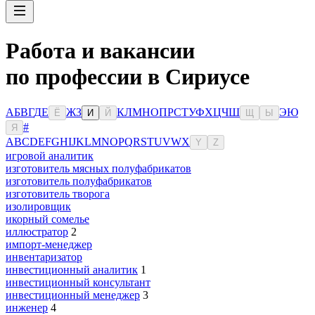
Работа и вакансии
по профессии в Сириусе
А
Б
В
Г
Д
Е
Ж
З
К
Л
М
Н
О
П
Р
С
Т
У
Ф
Х
Ц
Ч
Ш
Э
Ю
Ё
И
Й
Щ
Ы
#
Я
A
B
C
D
E
F
G
H
I
J
K
L
M
N
O
P
Q
R
S
T
U
V
W
X
Y
Z
игровой аналитик
изготовитель мясных полуфабрикатов
изготовитель полуфабрикатов
изготовитель творога
изолировщик
икорный сомелье
иллюстратор
2
импорт-менеджер
инвентаризатор
инвестиционный аналитик
1
инвестиционный консультант
инвестиционный менеджер
3
инженер
4