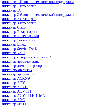
инженер 1-й линии технической поддержки
инженер 1 категории
инженер 1С
инженер 2-й линии технической поддержки
инженер 2 категории
инженер 3 категории
инженер Cisco
инженер II категории
инженер IP-телефонии
инженер I категории
инженер Linux
инженер Service Desk
инженер VoIP
инженер авторского надзора
2
инженер-автоэлектрик
инженер-администратор
инженер-аналитик
инженер-архитектор
инженер АСКУЭ
инженер АСУ
инженер АСУП
инженер АСУ ТП
инженер АСУ ТП КИПиА
инженер АХО
инженер БиОТ