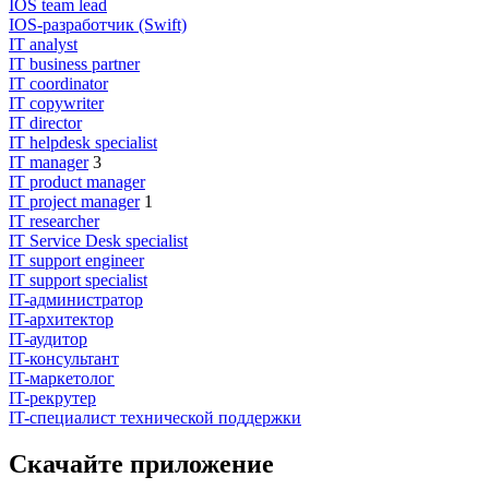
IOS team lead
IOS-разработчик (Swift)
IT analyst
IT business partner
IT coordinator
IT copywriter
IT director
IT helpdesk specialist
IT manager
3
IT product manager
IT project manager
1
IT researcher
IT Service Desk specialist
IT support engineer
IT support specialist
IT-администратор
IT-архитектор
IT-аудитор
IT-консультант
IT-маркетолог
IT-рекрутер
IT-специалист технической поддержки
Скачайте приложение