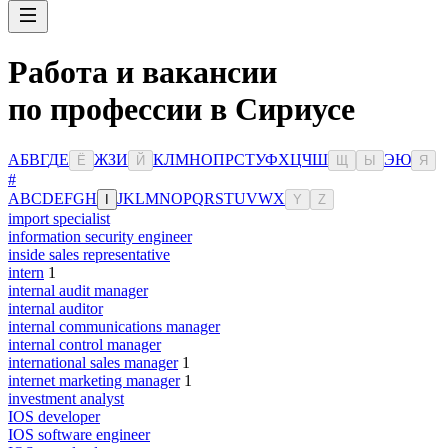
Работа и вакансии
по профессии в Сириусе
А
Б
В
Г
Д
Е
Ж
З
И
К
Л
М
Н
О
П
Р
С
Т
У
Ф
Х
Ц
Ч
Ш
Э
Ю
Ё
Й
Щ
Ы
Я
#
A
B
C
D
E
F
G
H
J
K
L
M
N
O
P
Q
R
S
T
U
V
W
X
I
Y
Z
import specialist
information security engineer
inside sales representative
intern
1
internal audit manager
internal auditor
internal communications manager
internal control manager
international sales manager
1
internet marketing manager
1
investment analyst
IOS developer
IOS software engineer